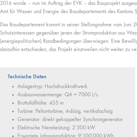
2016 wurde – nun im Auftrag der EVK – das Bauprojekt ausgea
Amt für Wasser und Energie des Baudepartements des Kantons St
Das Baudepartement kommt in seiner Stellungnahme vom Juni 20
Schutzinteressen gegenüber jenen der Stromproduktion aus Wass
(energiepolitischen) Randbedingungen überwiegen. Eine Bewilligu
daraufhin entschieden, das Projekt einstweilen nicht weiter zu ve
Technische Daten
Anlagentyp: Hochdruckkraftwerk
Ausbauwassermenge: QA = 7000 l/s
Bruttofallhöhe: 455 m
Turbine: Peltonturbine, 4-düsig, vertikalachsig
Generator: direkt gekoppelter Synchrongenerator
Elektrische Nennleistung: 2’500 kW
Erwartete Jahresproduktion: 9’100’000 kWh