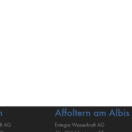
n
Affoltern am Albis
ft AG
Entegra Wasserkraft AG