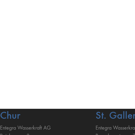
Chur
St. Galle
Entegra Wasserkraft AG
Entegra Wasserkra