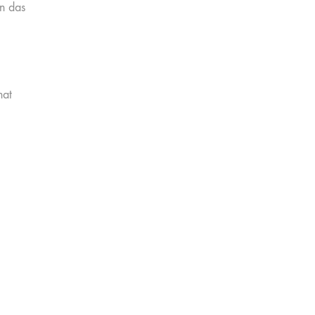
n das
hat