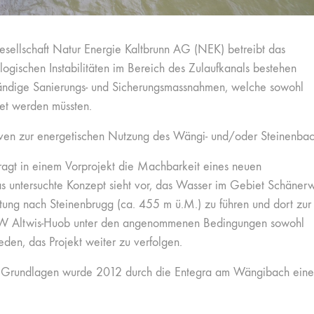
sellschaft Natur Energie Kaltbrunn AG (NEK) betreibt das
gischen Instabilitäten im Bereich des Zulaufkanals bestehen
wändige Sanierungs- und Sicherungsmassnahmen, welche sowohl
htet werden müssten.
tiven zur energetischen Nutzung des Wängi- und/oder Steinenbac
gt in einem Vorprojekt die Machbarkeit eines neuen
 untersuchte Konzept sieht vor, das Wasser im Gebiet Schänerw
itung nach Steinenbrugg (ca. 455 m ü.M.) zu führen und dort zur
s KW Altwis-Huob unter den angenommenen Bedingungen sowohl
ieden, das Projekt weiter zu verfolgen.
cher Grundlagen wurde 2012 durch die Entegra am Wängibach eine