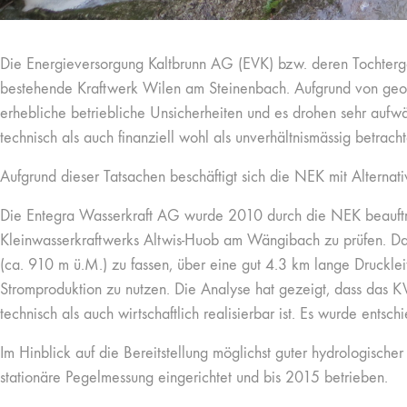
Die Energieversorgung Kaltbrunn AG (EVK) bzw. deren Tochterge
bestehende Kraftwerk Wilen am Steinenbach. Aufgrund von geolo
erhebliche betriebliche Unsicherheiten und es drohen sehr auf
technisch als auch finanziell wohl als unverhältnismässig betrac
Aufgrund dieser Tatsachen beschäftigt sich die NEK mit Alterna
Die Entegra Wasserkraft AG wurde 2010 durch die NEK beauftra
Kleinwasserkraftwerks Altwis-Huob am Wängibach zu prüfen. Das
(ca. 910 m ü.M.) zu fassen, über eine gut 4.3 km lange Druckle
Stromproduktion zu nutzen. Die Analyse hat gezeigt, dass da
technisch als auch wirtschaftlich realisierbar ist. Es wurde entsch
Im Hinblick auf die Bereitstellung möglichst guter hydrologis
stationäre Pegelmessung eingerichtet und bis 2015 betrieben.