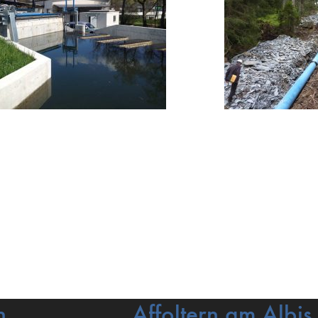
n
Affoltern am Albis