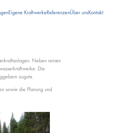
ngen
Eigene Kraftwerke
Referenzen
Über uns
Kontakt
erkraftanlagen. Neben reinen
nwasserkraftwerke. Die
aggebern zugute.
ten sowie die Planung und