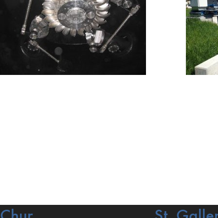
Chur
St. Galle