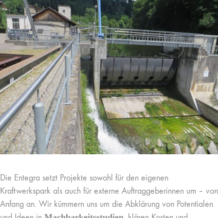
Die Entegra setzt Projekte sowohl für den eigenen
Kraftwerkspark als auch für externe Auftraggeberinnen um – von
Anfang an. Wir kümmern uns um die Abklärung von Potentialen
und Ideen in
Machbarkeitsstudien
, klären Kosten und